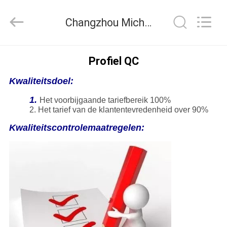
Copyright
©
2021
Changzhou Michelle Bell Textile Machinery Company Kwaliteitscontrole
-
2022
textilesparesparts.com.
All
Rights
HUIS
Reserved.
Profiel QC
Developed
by
ECER
Kwaliteitsdoel:
PRODUCTEN
1.
Het voorbijgaande tariefbereik 100%
2. Het tarief van de klantentevredenheid over 90%
ONGEVEER
Kwaliteitscontrolemaatregelen:
ONS
FABRIEKSREIS
KWALITEITSCONTROLE