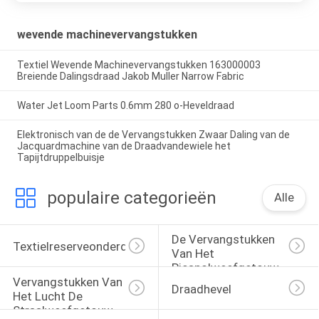
wevende machinevervangstukken
Textiel Wevende Machinevervangstukken 163000003
Breiende Dalingsdraad Jakob Muller Narrow Fabric
Water Jet Loom Parts 0.6mm 280 o-Heveldraad
Elektronisch van de de Vervangstukken Zwaar Daling van de
Jacquardmachine van de Draadvandewiele het
Tapijtdruppelbuisje
populaire categorieën
Alle
De Vervangstukken 
Textielreserveonderdelendelen
Van Het 
Picanolweefgetouw
Vervangstukken Van 
Draadhevel
Het Lucht De 
Straalweefgetouw