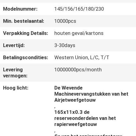
CONTACTEER
Modelnummer:
145/156/165/180/230
ONS
Min. bestelaantal:
10000pcs
VERZOEK
Verpakking Details:
houten geval/kartons
OM
Levertijd:
3-30days
EEN
Betalingscondities:
Western Union, L/C, T/T
CITAAT
Levering
10000000pcs/month
vermogen:
Hoog licht:
De Wevende
Machinevervangstukken van het
Airjetweefgetouw
,
165x11x0.3 de
reserveonderdelen van het
rapierweefgetouw
,