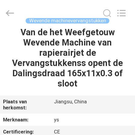
VAN
DE
GAMMAba202185
AANDRIJVING
Leverancier.
Wevende machinevervangstukken
Copyright
©
2021
Van de het Weefgetouw
HUIS
-
2022
Wevende Machine van
textilesparesparts.com.
All
Rights
PRODUCTEN
rapierairjet de
Reserved.
Developed
by
Vervangstukkenss opent de
ECER
ONGEVEER
Dalingsdraad 165x11x0.3 of
ONS
sloot
FABRIEKSREIS
Plaats van
Jiangsu, China
herkomst:
KWALITEITSCONTROLE
Merknaam:
ys
Certificering:
CE