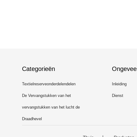
Categorieën
Ongevee
Textielreserveonderdelendelen
Inleiding
De Vervangstukken van het
Dienst
Picanolweefgetouw
vervangstukken van het lucht de
straalweefgetouw
Draadhevel