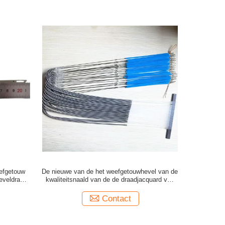
efgetouw
De nieuwe van de het weefgetouwhevel van de
eveldraad
kwaliteitsnaald van de de draadjacquard van
de de heveldraad hevel van de het staaldraad
voor de jacquard van het naaldweefgetouw
Contact