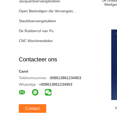
De Draadh
Jacquardvervangstukken
Weefget
Open Beëindigen die Vervangstukken spinnen
Staublivervangstukken
De Rubberrol van Pu
CNC Machinesdelen
Contacteer ons
Carol
Telefoonnummer :
008613861234953
WhatsApp :
+008613861234953
V
Contact