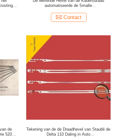
 het
De wevende Hevel van de Kadersdraad
rusting de
automatiseerde de Smalle
Hoofdvervangstukken van de Stoffenjacquard
Contact
 van de
Tekening van de de Draadhevel van Staubli de
strie 520MM
Delta 110 Daling in Auto
Textielmachinesvervangstukken