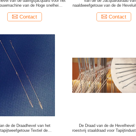
evel van de dalingsjacquard voor het
Van de de Jacquarddraad van
ouwmachine van de Hoge snelheids
naaldweefgetouw van de de Heveluit
Automatische Naald
Lente 1020R 350x0.4mm
Contact
Contact
an de de Draadhevel van het
De Draad van de de Hevelhevel
tapijtweefgetouw Textiel de
roestvrij staaldraad voor Tapijtindu
Jacquardvervangstukken
Dobby Hevel