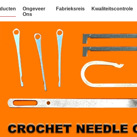
ducten
Ongeveer
Fabrieksreis
Kwaliteitscontrole
Ons