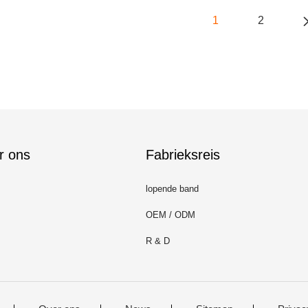
1
2
r ons
Fabrieksreis
lopende band
OEM / ODM
R & D