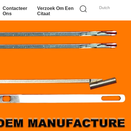
Dutch
Contacteer
Verzoek Om Een
Ons
Citaat