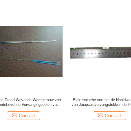
 de Draad Wevende Weefgetouw van
Elektronische van het de Naaldwe
lentehevel de Vervangingsdelen van
van Jacquardvervangstukken de H
Jacquardweefgetouw
202x4.7x0.3
Contact
Contact