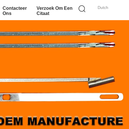
Dutch
Contacteer
Verzoek Om Een
Ons
Citaat