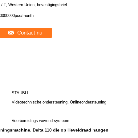
 / T, Western Union, bevestigingsbrief
0000000pcs/month
Contact nu
STAUBLI
Videotechnische ondersteuning, Onlineondersteuning
Voorbereidings wevend systeem
keningsmachine
Delta 110 die op Heveldraad hangen
,