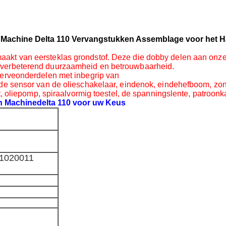
e Machine Delta 110 Vervangstukken Assemblage voor het H
kt van eersteklas grondstof. Deze die dobby delen aan onze k
 verbeterend duurzaamheid en betrouwbaarheid.
serveonderdelen met inbegrip van
de sensor van de olieschakelaar, eindenok, eindehefboom, zond
t, oliepomp, spiraalvormig toestel, de spanningslente, patroonk
in Machinedelta 110 voor uw Keus
1020011