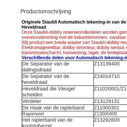
Productomschrijving
Originele Staubli Automatisch tekening-in van d
Heveldraad
Onze Staubli-dobby reserveonderdelen worden gemaa
overeenstemming met de industrienormen, vandaar
Wij product een brede waaier van Staubli-dobby re
Elektromagneetbar, dobby selecteur, dobby sensor, 
transmissieschacht, huisvesting, lager, de lenteplaa
Verschillende delen voor Automatisch tekening-
De Separator van de
Z13139400
dalingsdraad
De Separator van de
Z24014710
heveldraad
Heveldraad die Vleugel
Z11020001/Z1
scheiden
Verdeler
Z13129131
De Haak van de rapierband
Z11000301
Rapierwiel
Z13000400
Het rapierband van de
Z13292600
koolstofvezel