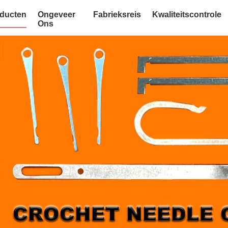
ducten
Ongeveer
Fabrieksreis
Kwaliteitscontrole
Ons