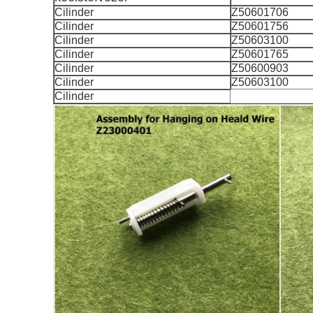
Cilinder
Z50601706
Cilinder
Z50601756
Cilinder
Z50603100
Cilinder
Z50601765
Cilinder
Z50600903
Cilinder
Z50603100
Cilinder