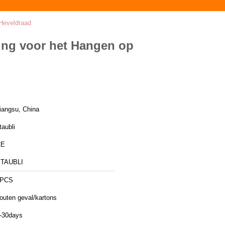
Heveldraad
ing voor het Hangen op
iangsu, China
taubli
CE
TAUBLI
1PCS
outen geval/kartons
-30days