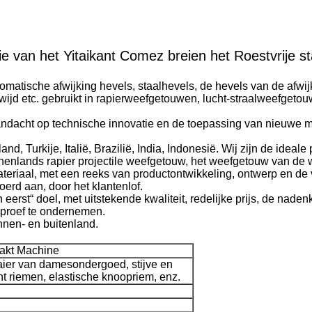
e van het Yitaikant Comez breien het Roestvrije s
utomatische afwijking hevels, staalhevels, de hevels van de afw
wijd etc. gebruikt in rapierweefgetouwen, lucht-straalweefgetou
andacht op technische innovatie en de toepassing van nieuwe ma
d, Turkije, Italië, Brazilië, India, Indonesië. Wij zijn de ideal
enlands rapier projectile weefgetouw, het weefgetouw van de w
 materiaal, met een reeks van productontwikkeling, ontwerp en d
erd aan, door het klantenlof.
nten eerst“ doel, met uitstekende kwaliteit, redelijke prijs, de n
kproef te ondernemen.
nen- en buitenland.
aakt Machine
waaier van damesondergoed, stijve en
t riemen, elastische knoopriem, enz.