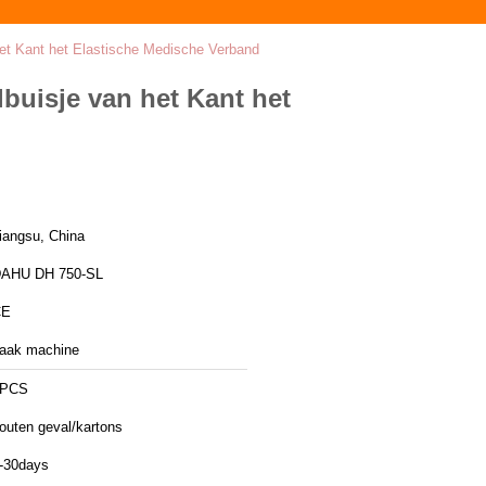
et Kant het Elastische Medische Verband
buisje van het Kant het
iangsu, China
AHU DH 750-SL
CE
aak machine
1PCS
outen geval/kartons
-30days