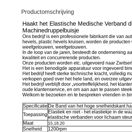
Productomschrijving
Haakt het Elastische Medische Verband di
Machinedruppelbuisje
Ons bedrijf is een professionele fabrikant die van a
hevels, plastic hevels kruisen, worden de producten 
weefgetouwen, weefgetouwen.
In de loop van de jaren, besteedt de onderneming a
kwaliteit en concurrerende producten.
Onze producten worden etc. uitgevoerd naar Zwitserlan
Het is een benodigde apparatuur voor ingevoerd binn
Het bedrijf heeft sterke technische kracht, volledig
verkopen goed over het hele land, en overzee uitgevo
Het bedrijf verblijft door „voortreffelijkheid, het kla
oude klantenservice, en om aan aan te passen stee
Welkom te bezoeken en te bespreken vrienden in bin
Specificatie
De Band van het hoge snelheidskant h
Elastiek en niet - het elastiekje in de 
Toepassing
elastische verbanden voor lichaam steun
Maat
15,18,20
Snelheid
1200rpm