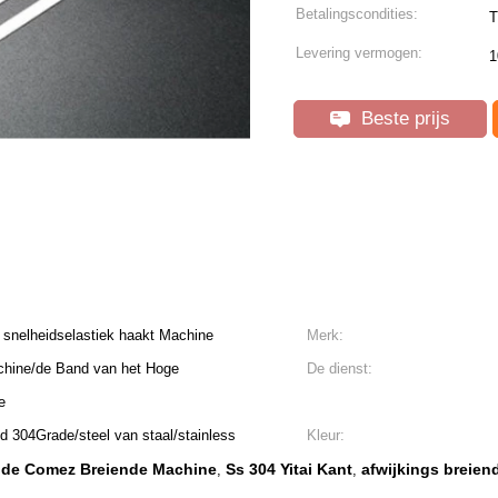
Betalingscondities:
T
Levering vermogen:
1
Beste prijs
 snelheidselastiek haakt Machine
Merk:
hine/de Band van het Hoge
De dienst:
e
d 304Grade/steel van staal/stainless
Kleur:
 de Comez Breiende Machine
Ss 304 Yitai Kant
afwijkings breien
,
,