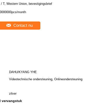
 / T, Western Union, bevestigingsbrief
0000000pcs/month
Contact nu
DAHU/KYANG YHE
Videotechnische ondersteuning, Onlineondersteuning
zilver
d vervangstuk