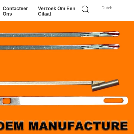
Dutch
Contacteer
Verzoek Om Een
Ons
Citaat