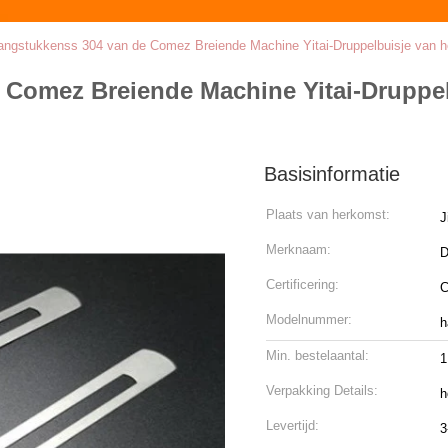
angstukkenss 304 van de Comez Breiende Machine Yitai-Druppelbuisje van h
 Comez Breiende Machine Yitai-Druppel
Basisinformatie
Plaats van herkomst:
J
Merknaam:
D
Certificering:
Modelnummer:
h
Min. bestelaantal:
Verpakking Details:
h
Levertijd:
3