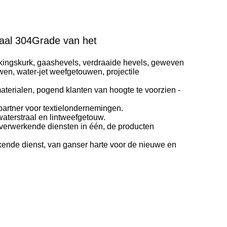
taal 304Grade van het
ijkingskurk, gaashevels, verdraaide hevels, geweven
wen, water-jet weefgetouwen, projectile
terialen, pogend klanten van hoogte te voorzien -
e partner voor textielondernemingen.
aterstraal en lintweefgetouw.
e verwerkende diensten in één, de producten
adenkende dienst, van ganser harte voor de nieuwe en