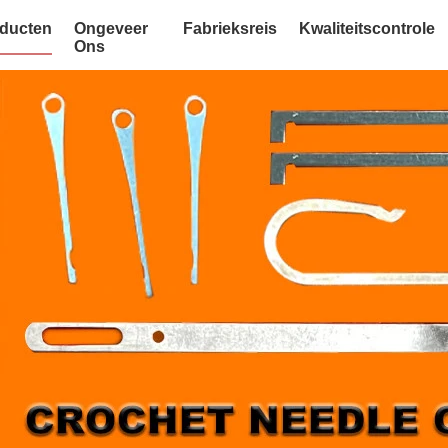
ducten
Ongeveer
Fabrieksreis
Kwaliteitscontrole
Ons